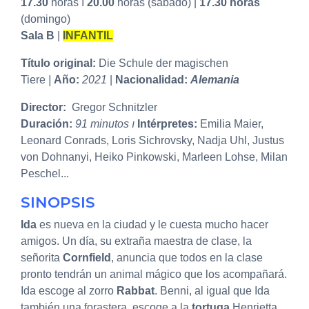
17.30
horas ı
20.00
horas (sábado) |
17.30 horas
(domingo)
Sala B
|
INFANTIL
Título original:
Die Schule der magischen
Tiere
|
Año:
2021
|
Nacionalidad:
Alemania
Director:
Gregor Schnitzler
Duración:
91 minutos ı
Intérpretes:
Emilia Maier,
Leonard Conrads, Loris Sichrovsky, Nadja Uhl, Justus
von Dohnanyi, Heiko Pinkowski, Marleen Lohse, Milan
Peschel...
SINOPSIS
Ida
es nueva en la ciudad y le cuesta mucho hacer
amigos. Un día, su extraña maestra de clase, la
señorita
Cornfield
, anuncia que todos en la clase
pronto tendrán un animal mágico que los acompañará.
Ida escoge al zorro
Rabbat
. Benni, al igual que Ida
también una forastera, escoge a la
tortuga
Henrietta