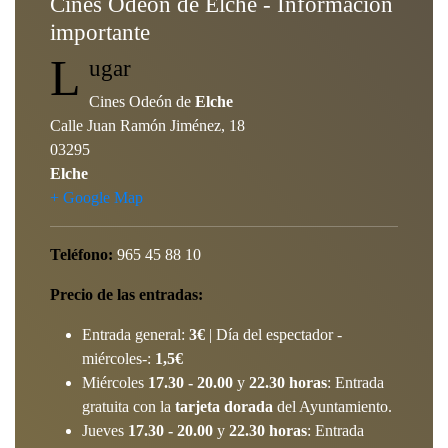
Cines Odeón de Elche - Información
importante
L
ugar
Cines Odeón de
Elche
Calle Juan Ramón Jiménez, 18
03295
Elche
+ Google Map
Teléfono:
965 45 88 10
Precio de las entradas:
Entrada general:
3€
| Día del espectador -
miércoles-:
1,5€
Miércoles
17.30 - 20.00
y
22.30 horas
: Entrada
gratuita con la
tarjeta dorada
del Ayuntamiento.
Jueves
17.30 - 20.00
y
22.30 horas
: Entrada