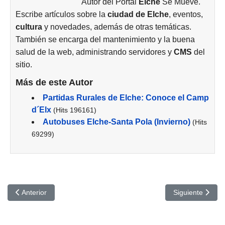
Autor del Portal
Elche
Se Mueve.
Escribe artículos sobre la
ciudad de
Elche
, eventos,
cultura
y novedades, además de otras temáticas.
También se encarga del mantenimiento y la buena
salud de la web, administrando servidores y
CMS
del
sitio.
Más de este Autor
Partidas Rurales de Elche: Conoce el Camp
d´Elx
(Hits 196161)
Autobuses Elche-Santa Pola (Invierno)
(Hits
69299)
Artículo anterior: Almas en pena de Inisherin
Artículo siguie
Anterior
Siguiente