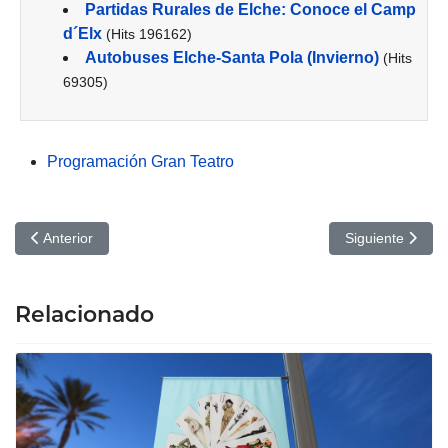
Partidas Rurales de Elche: Conoce el Camp
d´Elx
(Hits 196162)
Autobuses Elche-Santa Pola (Invierno)
(Hits
69305)
Programación Gran Teatro
Artículo anterior: Elvis: Coming Back To Las Vegas, Gran Teatro d
Artículo siguien
Anterior
Siguiente
Relacionado