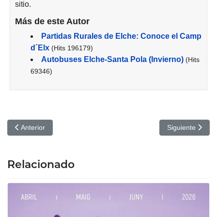
sitio.
Más de este Autor
Partidas Rurales de Elche: Conoce el Camp
d´Elx
(Hits 196179)
Autobuses Elche-Santa Pola (Invierno)
(Hits
69346)
Artículo anterior: El cuarto pasajero. Cines Odeón de Elche
Artículo siguien
Anterior
Siguiente
Relacionado