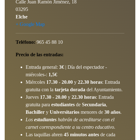
Calle Juan Ramón Jiménez, 18
03295
Elche
+ Google Map
Teléfono:
965 45 88 10
Precio de las entradas:
Entrada general:
3€
| Día del espectador -
miércoles-:
1,5€
Miércoles
17.30 - 20.00
y
22.30 horas
: Entrada
gratuita con la
tarjeta dorada
del Ayuntamiento.
Jueves
17.30 - 20.00
y
22.30 horas
: Entrada
gratuita para
estudiantes
de
Secundaria
,
Bachiller
y
Universitarios
menores de
30 años
.
Los
estudiantes
habrán de acreditarse con el
carnet correspondiente a su centro educativo.
Las taquillas abren
45 minutos antes
de cada