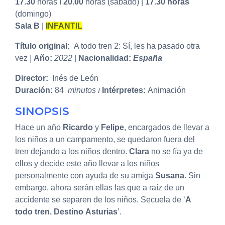
17.30
horas ı
20.00
horas (sábado) |
17.30 horas
(domingo)
Sala B
|
INFANTIL
Título original:
A todo tren 2: Sí, les ha pasado otra
vez
|
Año:
2022
|
Nacionalidad:
España
Director:
Inés de León
Duración:
84
minutos ı
Intérpretes:
Animación
SINOPSIS
Hace un año
Ricardo
y
Felipe
, encargados de llevar a
los niños a un campamento, se quedaron fuera del
tren dejando a los niños dentro.
Clara
no se fía ya de
ellos y decide este año llevar a los niños
personalmente con ayuda de su amiga
Susana
. Sin
embargo, ahora serán ellas las que a raíz de un
accidente se separen de los niños. Secuela de ‘
A
todo tren. Destino
Asturias
’.